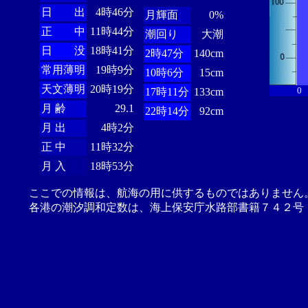
日 出
4時46分
月輝面
0%
正 中
11時44分
潮回り
大潮
日 没
18時41分
2時47分
140cm
常用薄明
19時9分
10時6分
15cm
天文薄明
20時19分
0
17時11分
133cm
月 齢
29.1
22時14分
92cm
月 出
4時2分
正 中
11時32分
月 入
18時53分
ここでの情報は、航海の用に供するものではありません
各港の潮汐調和定数は、海上保安庁水路部書籍７４２号