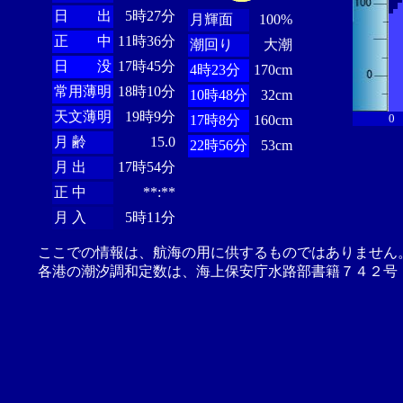
日 出
5時27分
月輝面
100%
正 中
11時36分
潮回り
大潮
日 没
17時45分
4時23分
170cm
常用薄明
18時10分
10時48分
32cm
天文薄明
19時9分
0
17時8分
160cm
月 齢
15.0
22時56分
53cm
月 出
17時54分
正 中
**:**
月 入
5時11分
ここでの情報は、航海の用に供するものではありません
各港の潮汐調和定数は、海上保安庁水路部書籍７４２号