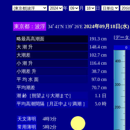
年
月
日
東京都：波浮
2024年09月18日(水)
34ﾟ41'N 139ﾟ26'E
[
データ
略最高高潮面
191.3 cm
大 潮 升
148.4 cm
0
大潮差
102.7 cm
小 潮 升
116.4 cm
小潮差 升
38.7 cm
平 均 水 面
97.0 cm
平均潮差
70.7 cm
潮 齢［朔望より大潮まで］
1.1 日
平均高潮間隔［月正中より満潮 ］
5.0 時
天文薄明
4時3分
常用薄明
5時2分