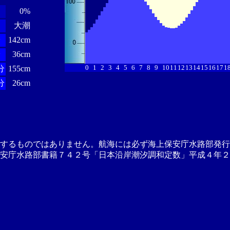
0%
大潮
分
142cm
分
36cm
0
1
2
3
4
5
6
7
8
9
10
11
12
13
14
15
16
17
1
分
155cm
分
26cm
供するものではありません。航海には必ず海上保安庁水路部発行
安庁水路部書籍７４２号「日本沿岸潮汐調和定数」平成４年２