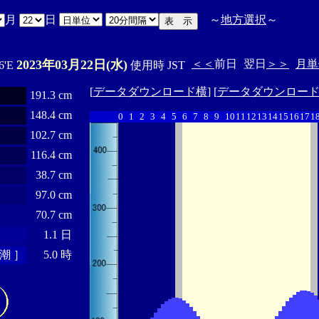
月
日
～
地方選択
～
2023年03月22日(水)
＜＜
前日
翌日
＞＞
月単
6'E
使用時 JST
[
データダウンロード横
] [
データダウンロー
191.3 cm
148.4 cm
0
1
2
3
4
5
6
7
8
9
10
11
12
13
14
15
16
17
1
102.7 cm
116.4 cm
38.7 cm
97.0 cm
70.7 cm
1.1 日
潮 ］
5.0 時