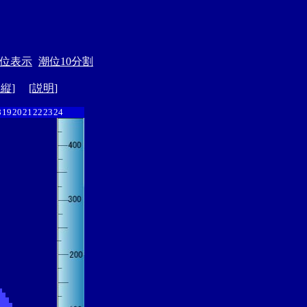
位表示
潮位10分割
ド縦
] [
説明
]
8
19
20
21
22
23
24