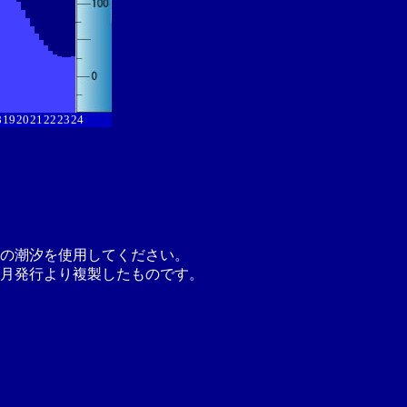
8
19
20
21
22
23
24
の潮汐を使用してください。
月発行より複製したものです。