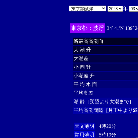
年
東京都：波浮
34ﾟ41'N 139ﾟ2
略最高高潮面
大 潮 升
大潮差
小 潮 升
小潮差 升
平 均 水 面
平均潮差
潮 齢［朔望より大潮まで］
平均高潮間隔［月正中より満
天文薄明
4時20分
常用薄明
5時19分