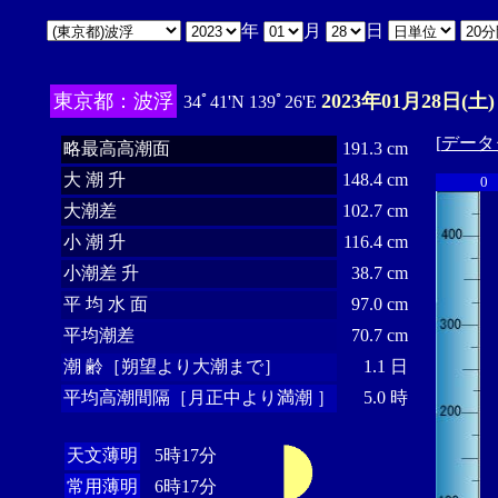
年
月
日
東京都：波浮
2023年01月28日(土)
34ﾟ41'N 139ﾟ26'E
[
データ
略最高高潮面
191.3 cm
大 潮 升
148.4 cm
0
大潮差
102.7 cm
小 潮 升
116.4 cm
小潮差 升
38.7 cm
平 均 水 面
97.0 cm
平均潮差
70.7 cm
潮 齢［朔望より大潮まで］
1.1 日
平均高潮間隔［月正中より満潮 ］
5.0 時
天文薄明
5時17分
常用薄明
6時17分