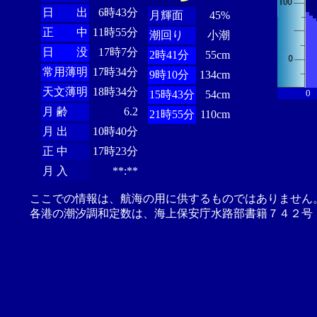
日 出
6時43分
月輝面
45%
正 中
11時55分
潮回り
小潮
日 没
17時7分
2時41分
55cm
常用薄明
17時34分
9時10分
134cm
天文薄明
18時34分
0
15時43分
54cm
月 齢
6.2
21時55分
110cm
月 出
10時40分
正 中
17時23分
月 入
**:**
ここでの情報は、航海の用に供するものではありません
各港の潮汐調和定数は、海上保安庁水路部書籍７４２号