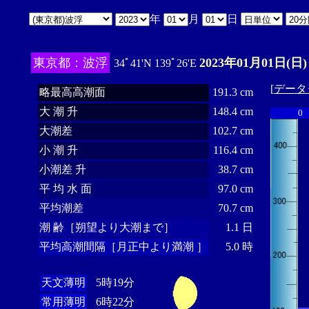
年
月
日
東京都：波浮
2023年01月01日(日)
34ﾟ41'N 139ﾟ26'E
[
データ
略最高高潮面
191.3 cm
大 潮 升
148.4 cm
0
大潮差
102.7 cm
小 潮 升
116.4 cm
小潮差 升
38.7 cm
平 均 水 面
97.0 cm
平均潮差
70.7 cm
潮 齢［朔望より大潮まで］
1.1 日
平均高潮間隔［月正中より満潮 ］
5.0 時
天文薄明
5時19分
常用薄明
6時22分