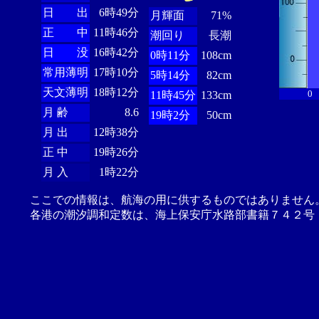
日 出
6時49分
月輝面
71%
正 中
11時46分
潮回り
長潮
日 没
16時42分
0時11分
108cm
常用薄明
17時10分
5時14分
82cm
天文薄明
18時12分
0
11時45分
133cm
月 齢
8.6
19時2分
50cm
月 出
12時38分
正 中
19時26分
月 入
1時22分
ここでの情報は、航海の用に供するものではありません
各港の潮汐調和定数は、海上保安庁水路部書籍７４２号