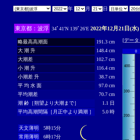
年
月
日
東京都：波浮
2022年12月21日(水)
34ﾟ41'N 139ﾟ26'E
[
データ
略最高高潮面
191.3 cm
大 潮 升
148.4 cm
0
大潮差
102.7 cm
小 潮 升
116.4 cm
小潮差 升
38.7 cm
平 均 水 面
97.0 cm
平均潮差
70.7 cm
潮 齢［朔望より大潮まで］
1.1 日
平均高潮間隔［月正中より満潮 ］
5.0 時
天文薄明
5時15分
常用薄明
6時17分