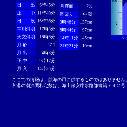
日 出
6時45分
月輝面
7%
正 中
11時40分
潮回り
中潮
日 没
16時36分
3時48分
137cm
常用薄明
17時3分
8時44分
97cm
天文薄明
18時6分
0
14時11分
145cm
月 齢
27.1
21時21分
10cm
月 出
4時3分
正 中
9時17分
月 入
14時25分
ここでの情報は、航海の用に供するものではありません
各港の潮汐調和定数は、海上保安庁水路部書籍７４２号