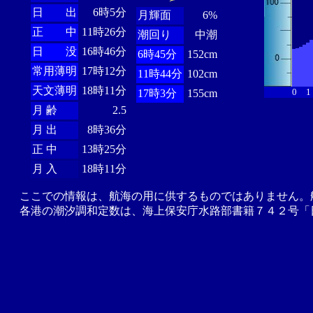
日 出
6時5分
月輝面
6%
正 中
11時26分
潮回り
中潮
日 没
16時46分
6時45分
152cm
常用薄明
17時12分
11時44分
102cm
天文薄明
18時11分
0
1
17時3分
155cm
月 齢
2.5
月 出
8時36分
正 中
13時25分
月 入
18時11分
ここでの情報は、航海の用に供するものではありません。
各港の潮汐調和定数は、海上保安庁水路部書籍７４２号「