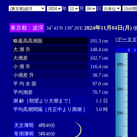
年
月
日
東京都：波浮
2024年11月04日(月)
34ﾟ41'N 139ﾟ26'E
使
[
データダ
略最高高潮面
191.3 cm
大 潮 升
148.4 cm
0
1
大潮差
102.7 cm
小 潮 升
116.4 cm
小潮差 升
38.7 cm
平 均 水 面
97.0 cm
平均潮差
70.7 cm
潮 齢［朔望より大潮まで］
1.1 日
平均高潮間隔［月正中より満潮 ］
5.0 時
天文薄明
4時40分
常用薄明
5時40分