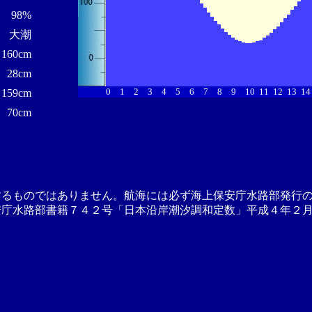
98%
大潮
160cm
28cm
0
1
2
3
4
5
6
7
8
9
10
11
12
13
14
159cm
70cm
するものではありません。航海には必ず海上保安庁水路部発行
安庁水路部書籍７４２号「日本沿岸潮汐調和定数」平成４年２