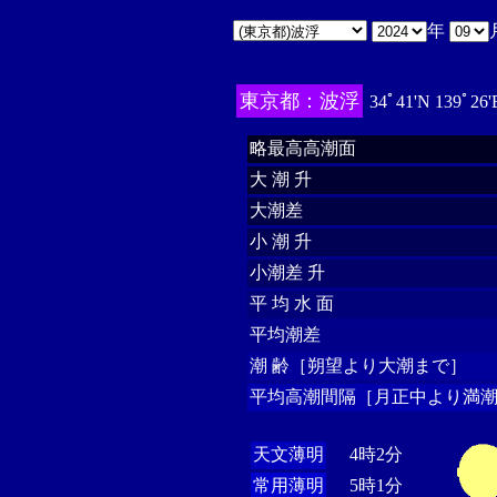
年
東京都：波浮
34ﾟ41'N 139ﾟ26
略最高高潮面
大 潮 升
大潮差
小 潮 升
小潮差 升
平 均 水 面
平均潮差
潮 齢［朔望より大潮まで］
平均高潮間隔［月正中より満潮
天文薄明
4時2分
常用薄明
5時1分