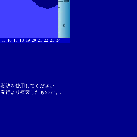
15
16
17
18
19
20
21
22
23
24
の潮汐を使用してください。
月発行より複製したものです。