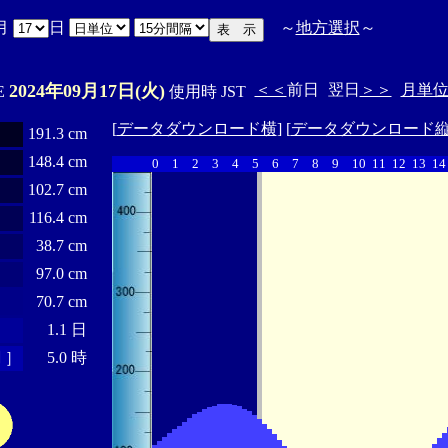
月
日
～
地方選択
～
2024年09月17日(火)
＜＜
前日
翌日
＞＞
月単
'E
使用時 JST
[
データダウンロード横
] [
データダウンロード
191.3 cm
148.4 cm
0
1
2
3
4
5
6
7
8
9
10
11
12
13
14
102.7 cm
116.4 cm
38.7 cm
97.0 cm
70.7 cm
1.1 日
 ］
5.0 時