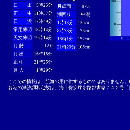
日 出
5時25分
月輝面
87%
正 中
11時37分
潮回り
中潮
日 没
17時49分
1時13分
135cm
常用薄明
18時14分
8時38分
35cm
天文薄明
19時14分
0
1
16時1分
152cm
月 齢
12.0
21時20分
105cm
月 出
16時15分
正 中
21時25分
月 入
1時29分
ここでの情報は、航海の用に供するものではありません。
各港の潮汐調和定数は、海上保安庁水路部書籍７４２号「