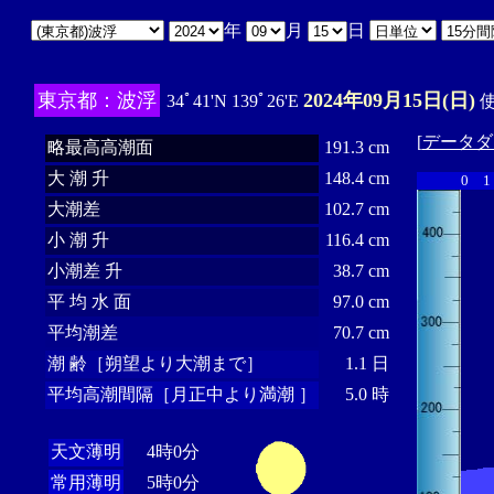
年
月
日
東京都：波浮
2024年09月15日(日)
34ﾟ41'N 139ﾟ26'E
使
[
データダ
略最高高潮面
191.3 cm
大 潮 升
148.4 cm
0
1
大潮差
102.7 cm
小 潮 升
116.4 cm
小潮差 升
38.7 cm
平 均 水 面
97.0 cm
平均潮差
70.7 cm
潮 齢［朔望より大潮まで］
1.1 日
平均高潮間隔［月正中より満潮 ］
5.0 時
天文薄明
4時0分
常用薄明
5時0分