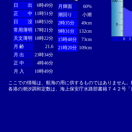
日 出
6時49分
月輝面
60%
正 中
11時51分
潮回り
小潮
日 没
16時53分
2時35分
49cm
常用薄明
17時21分
9時31分
132cm
天文薄明
18時22分
0
1
15時48分
73cm
月 齢
21.6
21時20分
109cm
月 出
23時34分
正 中
4時46分
月 入
10時49分
ここでの情報は、航海の用に供するものではありません。
各港の潮汐調和定数は、海上保安庁水路部書籍７４２号「