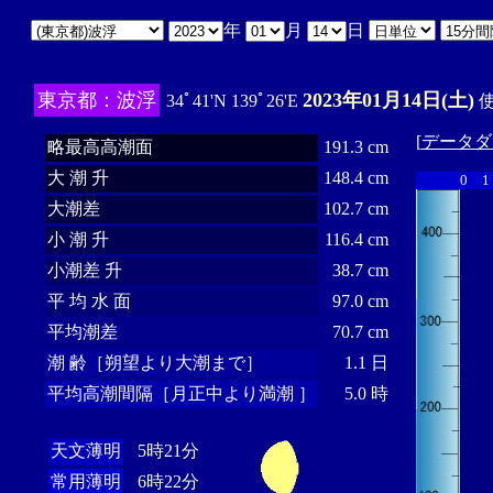
年
月
日
東京都：波浮
2023年01月14日(土)
34ﾟ41'N 139ﾟ26'E
使
[
データダ
略最高高潮面
191.3 cm
大 潮 升
148.4 cm
0
1
大潮差
102.7 cm
小 潮 升
116.4 cm
小潮差 升
38.7 cm
平 均 水 面
97.0 cm
平均潮差
70.7 cm
潮 齢［朔望より大潮まで］
1.1 日
平均高潮間隔［月正中より満潮 ］
5.0 時
天文薄明
5時21分
常用薄明
6時22分