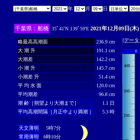
年
月
日
千葉県：船橋
2021年12月09日(木)
35ﾟ41'N 139ﾟ59'E
[
データ
略最高高潮面
236.9 cm
大 潮 升
191.1 cm
0
大潮差
142.2 cm
小 潮 升
145.7 cm
小潮差 升
51.4 cm
平 均 水 面
120.0 cm
平均潮差
96.8 cm
潮 齢［朔望より大潮まで］
1.1 日
平均高潮間隔［月正中より満潮 ］
5.3 時
天文薄明
5時7分
常用薄明
6時10分