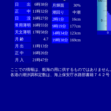
日 出
6時38分
月輝面
30%
正 中
11時32分
潮回り
中潮
日 没
16時27分
2時1分
16cm
常用薄明
16時55分
9時19分
177cm
天文薄明
17時58分
0
14時34分
123cm
月 齢
4.7
19時38分
169cm
月 出
11時13分
正 中
16時26分
月 入
21時47分
ここでの情報は、航海の用に供するものではありません
各港の潮汐調和定数は、海上保安庁水路部書籍７４２号