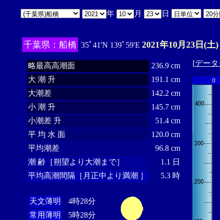
年
月
日
千葉県：船橋
2021年10月23日(土)
35ﾟ41'N 139ﾟ59'E
[
データ
略最高高潮面
236.9 cm
大 潮 升
191.1 cm
0
大潮差
142.2 cm
小 潮 升
145.7 cm
小潮差 升
51.4 cm
平 均 水 面
120.0 cm
平均潮差
96.8 cm
潮 齢［朔望より大潮まで］
1.1 日
平均高潮間隔［月正中より満潮 ］
5.3 時
天文薄明
4時28分
常用薄明
5時28分