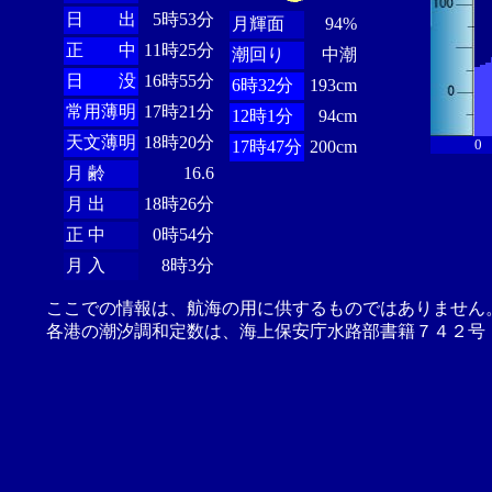
日 出
5時53分
月輝面
94%
正 中
11時25分
潮回り
中潮
日 没
16時55分
6時32分
193cm
常用薄明
17時21分
12時1分
94cm
天文薄明
18時20分
0
17時47分
200cm
月 齢
16.6
月 出
18時26分
正 中
0時54分
月 入
8時3分
ここでの情報は、航海の用に供するものではありません
各港の潮汐調和定数は、海上保安庁水路部書籍７４２号