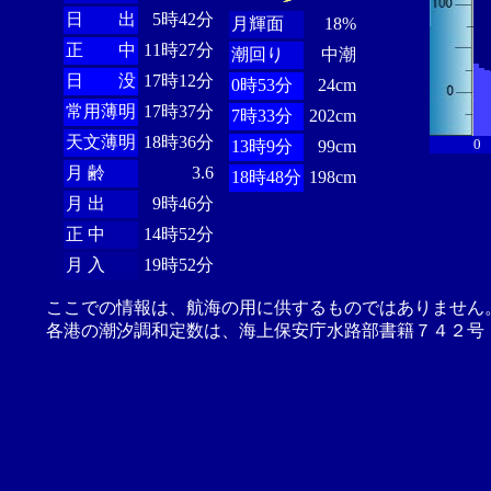
日 出
5時42分
月輝面
18%
正 中
11時27分
潮回り
中潮
日 没
17時12分
0時53分
24cm
常用薄明
17時37分
7時33分
202cm
天文薄明
18時36分
0
13時9分
99cm
月 齢
3.6
18時48分
198cm
月 出
9時46分
正 中
14時52分
月 入
19時52分
ここでの情報は、航海の用に供するものではありません
各港の潮汐調和定数は、海上保安庁水路部書籍７４２号