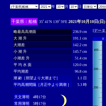
年
月
日
千葉県：船橋
2021年10月10日(日)
35ﾟ41'N 139ﾟ59'E
[
データ
略最高高潮面
236.9 cm
大 潮 升
191.1 cm
0
大潮差
142.2 cm
小 潮 升
145.7 cm
小潮差 升
51.4 cm
平 均 水 面
120.0 cm
平均潮差
96.8 cm
潮 齢［朔望より大潮まで］
1.1 日
平均高潮間隔［月正中より満潮 ］
5.3 時
天文薄明
4時17分
常用薄明
5時17分