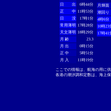
日 出
6時44分
月輝面
正 中
11時53分
潮回り
日 没
17時1分
4時6分
常用薄明
17時28分
10時23
天文薄明
18時29分
17時41
月 齢
23.3
月 出
0時15分
正 中
5時51分
月 入
11時19分
ここでの情報は、航海の用に
各港の潮汐調和定数は、海上保