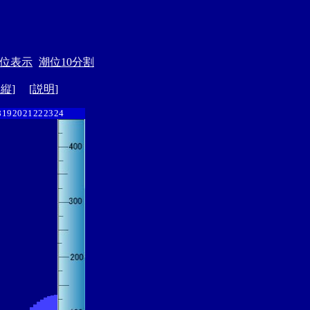
位表示
潮位10分割
ド縦
] [
説明
]
8
19
20
21
22
23
24