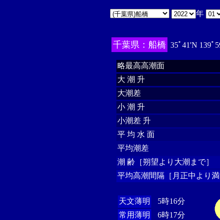
年
千葉県：船橋
35ﾟ41'N 139ﾟ5
略最高高潮面
大 潮 升
大潮差
小 潮 升
小潮差 升
平 均 水 面
平均潮差
潮 齢［朔望より大潮まで］
平均高潮間隔［月正中より満
天文薄明
5時16分
常用薄明
6時17分