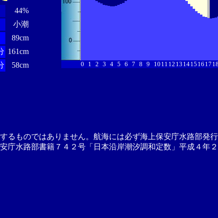
44%
小潮
89cm
分
161cm
0
1
2
3
4
5
6
7
8
9
10
11
12
13
14
15
16
17
1
分
58cm
供するものではありません。航海には必ず海上保安庁水路部発行
安庁水路部書籍７４２号「日本沿岸潮汐調和定数」平成４年２