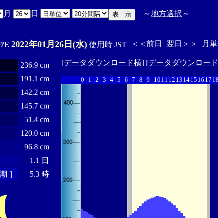
月
日
～
地方選択
～
2022年01月26日(水)
＜＜
前日
翌日
＞＞
月単
9'E
使用時 JST
[
データダウンロード横
] [
データダウンロー
236.9 cm
191.1 cm
0
1
2
3
4
5
6
7
8
9
10
11
12
13
14
15
16
17
1
142.2 cm
145.7 cm
51.4 cm
120.0 cm
96.8 cm
1.1 日
潮 ］
5.3 時