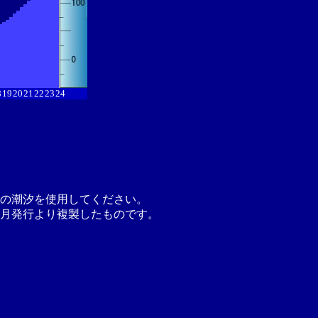
8
19
20
21
22
23
24
の潮汐を使用してください。
月発行より複製したものです。