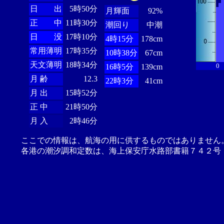
日 出
5時50分
月輝面
92%
正 中
11時30分
潮回り
中潮
日 没
17時10分
4時15分
178cm
常用薄明
17時35分
10時38分
67cm
天文薄明
18時34分
0
16時5分
139cm
月 齢
12.3
22時3分
41cm
月 出
15時52分
正 中
21時50分
月 入
2時46分
ここでの情報は、航海の用に供するものではありません
各港の潮汐調和定数は、海上保安庁水路部書籍７４２号