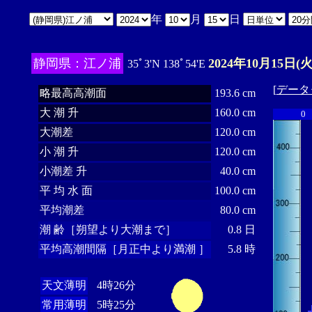
年
月
日
静岡県：江ノ浦
2024年10月15日(火
35ﾟ3'N 138ﾟ54'E
[
データ
略最高高潮面
193.6 cm
大 潮 升
160.0 cm
0
大潮差
120.0 cm
小 潮 升
120.0 cm
小潮差 升
40.0 cm
平 均 水 面
100.0 cm
平均潮差
80.0 cm
潮 齢［朔望より大潮まで］
0.8 日
平均高潮間隔［月正中より満潮 ］
5.8 時
天文薄明
4時26分
常用薄明
5時25分