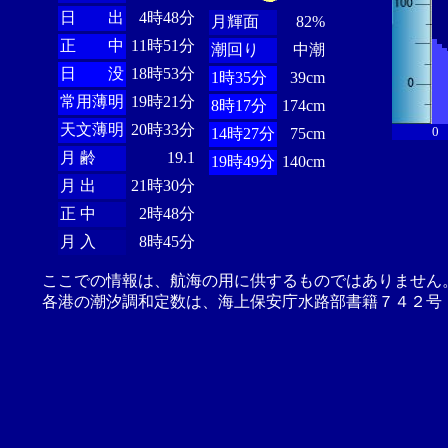
日 出
4時48分
月輝面
82%
正 中
11時51分
潮回り
中潮
日 没
18時53分
1時35分
39cm
常用薄明
19時21分
8時17分
174cm
天文薄明
20時33分
0
14時27分
75cm
月 齢
19.1
19時49分
140cm
月 出
21時30分
正 中
2時48分
月 入
8時45分
ここでの情報は、航海の用に供するものではありません
各港の潮汐調和定数は、海上保安庁水路部書籍７４２号