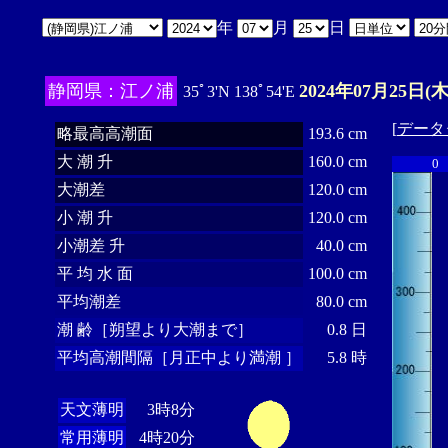
年
月
日
静岡県：江ノ浦
2024年07月25日(木
35ﾟ3'N 138ﾟ54'E
[
データ
略最高高潮面
193.6 cm
大 潮 升
160.0 cm
0
大潮差
120.0 cm
小 潮 升
120.0 cm
小潮差 升
40.0 cm
平 均 水 面
100.0 cm
平均潮差
80.0 cm
潮 齢［朔望より大潮まで］
0.8 日
平均高潮間隔［月正中より満潮 ］
5.8 時
天文薄明
3時8分
常用薄明
4時20分