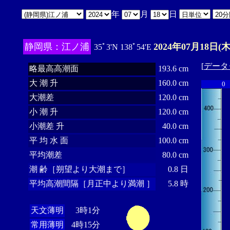
年
月
日
静岡県：江ノ浦
2024年07月18日(木
35ﾟ3'N 138ﾟ54'E
[
データ
略最高高潮面
193.6 cm
大 潮 升
160.0 cm
0
大潮差
120.0 cm
小 潮 升
120.0 cm
小潮差 升
40.0 cm
平 均 水 面
100.0 cm
平均潮差
80.0 cm
潮 齢［朔望より大潮まで］
0.8 日
平均高潮間隔［月正中より満潮 ］
5.8 時
天文薄明
3時1分
常用薄明
4時15分