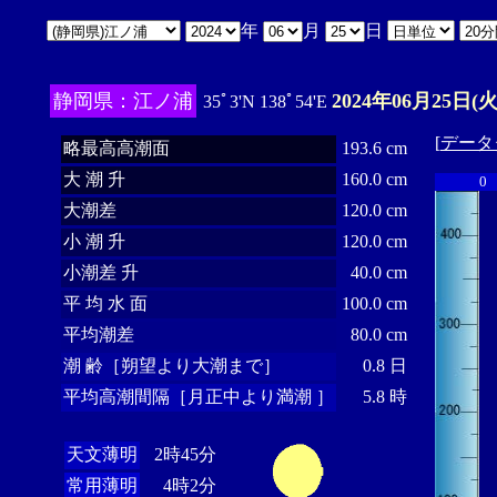
年
月
日
静岡県：江ノ浦
2024年06月25日(火
35ﾟ3'N 138ﾟ54'E
[
データ
略最高高潮面
193.6 cm
大 潮 升
160.0 cm
0
大潮差
120.0 cm
小 潮 升
120.0 cm
小潮差 升
40.0 cm
平 均 水 面
100.0 cm
平均潮差
80.0 cm
潮 齢［朔望より大潮まで］
0.8 日
平均高潮間隔［月正中より満潮 ］
5.8 時
天文薄明
2時45分
常用薄明
4時2分