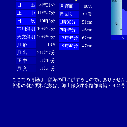
日 出
4時31分
月輝面
88%
正 中
11時47分
潮回り
中潮
日 没
19時3分
1時36分
51cm
常用薄明
19時32分
7時45分
146cm
天文薄明
20時50分
0
13時45分
62cm
月 齢
18.5
19時48分
147cm
月 出
21時57分
正 中
2時19分
月 入
7時25分
ここでの情報は、航海の用に供するものではありません
各港の潮汐調和定数は、海上保安庁水路部書籍７４２号