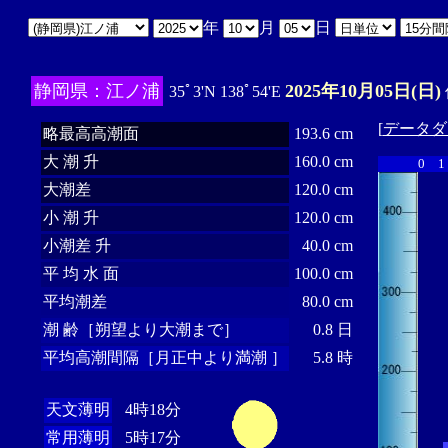
年
月
日
静岡県：江ノ浦
2025年10月05日(日)
35ﾟ3'N 138ﾟ54'E
[
データダ
略最高高潮面
193.6 cm
大 潮 升
160.0 cm
0
1
大潮差
120.0 cm
小 潮 升
120.0 cm
小潮差 升
40.0 cm
平 均 水 面
100.0 cm
平均潮差
80.0 cm
潮 齢［朔望より大潮まで］
0.8 日
平均高潮間隔［月正中より満潮 ］
5.8 時
天文薄明
4時18分
常用薄明
5時17分