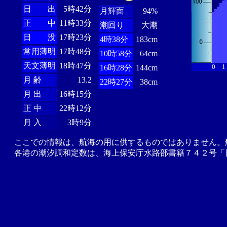
日 出
5時42分
月輝面
94%
正 中
11時33分
潮回り
大潮
日 没
17時23分
4時38分
183cm
常用薄明
17時48分
10時58分
64cm
天文薄明
18時47分
0
1
16時28分
144cm
月 齢
13.2
22時27分
38cm
月 出
16時15分
正 中
22時12分
月 入
3時9分
ここでの情報は、航海の用に供するものではありません。
各港の潮汐調和定数は、海上保安庁水路部書籍７４２号「