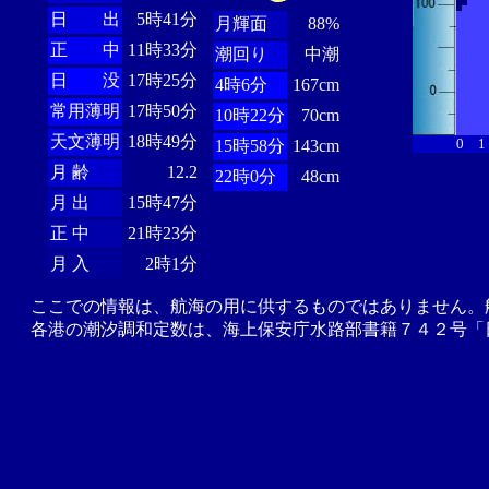
日 出
5時41分
月輝面
88%
正 中
11時33分
潮回り
中潮
日 没
17時25分
4時6分
167cm
常用薄明
17時50分
10時22分
70cm
天文薄明
18時49分
0
1
15時58分
143cm
月 齢
12.2
22時0分
48cm
月 出
15時47分
正 中
21時23分
月 入
2時1分
ここでの情報は、航海の用に供するものではありません。
各港の潮汐調和定数は、海上保安庁水路部書籍７４２号「