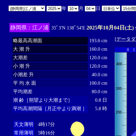
年
月
日
静岡県：江ノ浦
2025年10月04日(土)
35ﾟ3'N 138ﾟ54'E
[
データダ
略最高高潮面
193.6 cm
大 潮 升
160.0 cm
0
1
大潮差
120.0 cm
小 潮 升
120.0 cm
小潮差 升
40.0 cm
平 均 水 面
100.0 cm
平均潮差
80.0 cm
潮 齢［朔望より大潮まで］
0.8 日
平均高潮間隔［月正中より満潮 ］
5.8 時
天文薄明
4時17分
常用薄明
5時16分