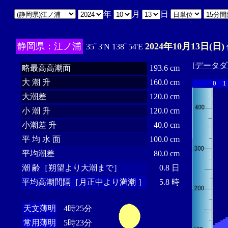
年
月
日
静岡県：江ノ浦
2024年10月13日(日)
35ﾟ3'N 138ﾟ54'E
[
データダ
略最高高潮面
193.6 cm
大 潮 升
160.0 cm
0
1
大潮差
120.0 cm
小 潮 升
120.0 cm
小潮差 升
40.0 cm
平 均 水 面
100.0 cm
平均潮差
80.0 cm
潮 齢［朔望より大潮まで］
0.8 日
平均高潮間隔［月正中より満潮 ］
5.8 時
天文薄明
4時25分
常用薄明
5時23分