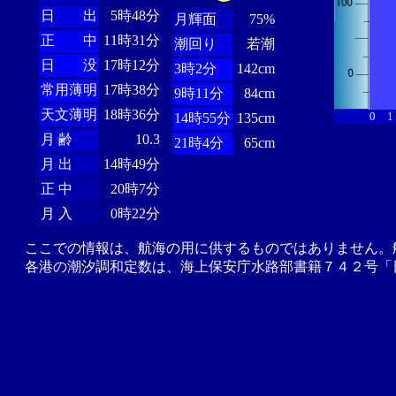
日 出
5時48分
月輝面
75%
正 中
11時31分
潮回り
若潮
日 没
17時12分
3時2分
142cm
常用薄明
17時38分
9時11分
84cm
天文薄明
18時36分
0
1
14時55分
135cm
月 齢
10.3
21時4分
65cm
月 出
14時49分
正 中
20時7分
月 入
0時22分
ここでの情報は、航海の用に供するものではありません。
各港の潮汐調和定数は、海上保安庁水路部書籍７４２号「