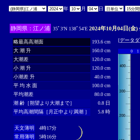
年
月
日
静岡県：江ノ浦
2024年10月04日(金)
35ﾟ3'N 138ﾟ54'E
[
データダ
略最高高潮面
193.6 cm
大 潮 升
160.0 cm
0
1
大潮差
120.0 cm
小 潮 升
120.0 cm
小潮差 升
40.0 cm
平 均 水 面
100.0 cm
平均潮差
80.0 cm
潮 齢［朔望より大潮まで］
0.8 日
平均高潮間隔［月正中より満潮 ］
5.8 時
天文薄明
4時17分
常用薄明
5時16分