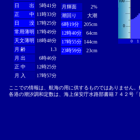
日 出
5時41分
月輝面
2%
正 中
11時33分
潮回り
大潮
日 没
17時25分
6時19分
205cm
常用薄明
17時49分
12時40分
64cm
天文薄明
18時48分
0
1
17時55分
144cm
月 齢
1.3
23時59分
23cm
月 出
6時46分
正 中
12時25分
月 入
17時57分
ここでの情報は、航海の用に供するものではありません。
各港の潮汐調和定数は、海上保安庁水路部書籍７４２号「