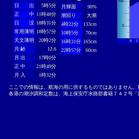
日 出
5時5分
月輝面
90%
正 中
11時48分
潮回り
大潮
日 没
18時31分
4時22分
133cm
常用薄明
18時57分
10時5分
70cm
天文薄明
20時2分
0
1
16時31分
165cm
月 齢
12.6
22時57分
60cm
月 出
17時0分
正 中
21時49分
月 入
1時32分
ここでの情報は、航海の用に供するものではありません。
各港の潮汐調和定数は、海上保安庁水路部書籍７４２号「