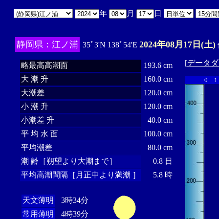
年
月
日
静岡県：江ノ浦
2024年08月17日(土)
35ﾟ3'N 138ﾟ54'E
[
データダ
略最高高潮面
193.6 cm
大 潮 升
160.0 cm
0
1
大潮差
120.0 cm
小 潮 升
120.0 cm
小潮差 升
40.0 cm
平 均 水 面
100.0 cm
平均潮差
80.0 cm
潮 齢［朔望より大潮まで］
0.8 日
平均高潮間隔［月正中より満潮 ］
5.8 時
天文薄明
3時34分
常用薄明
4時39分