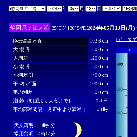
年
月
日
静岡県：江ノ浦
2024年05月13日(月)
35ﾟ3'N 138ﾟ54'E
[
データダ
略最高高潮面
193.6 cm
大 潮 升
160.0 cm
0
1
大潮差
120.0 cm
小 潮 升
120.0 cm
小潮差 升
40.0 cm
平 均 水 面
100.0 cm
平均潮差
80.0 cm
潮 齢［朔望より大潮まで］
0.8 日
平均高潮間隔［月正中より満潮 ］
5.8 時
天文薄明
3時4分
常用薄明
4時14分