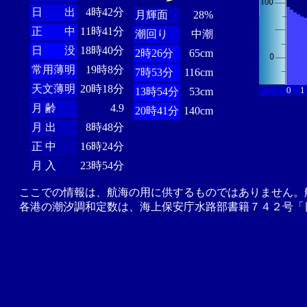
日 出
4時42分
月輝面
28%
正 中
11時41分
潮回り
中潮
日 没
18時40分
2時26分
65cm
常用薄明
19時8分
7時53分
116cm
天文薄明
20時18分
0
1
13時54分
53cm
月 齢
4.9
20時41分
140cm
月 出
8時48分
正 中
16時24分
月 入
23時54分
ここでの情報は、航海の用に供するものではありません。
各港の潮汐調和定数は、海上保安庁水路部書籍７４２号「