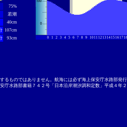
75%
若潮
分
40cm
分
107cm
0
1
2
3
4
5
6
7
8
9
10
11
12
13
14
15
16
17
1
分
93cm
供するものではありません。航海には必ず海上保安庁水路部発行
安庁水路部書籍７４２号「日本沿岸潮汐調和定数」平成４年２