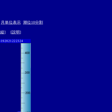
月単位表示
潮位10分割
ド縦
] [
説明
]
8
19
20
21
22
23
24