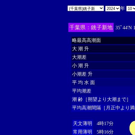
年
千葉県：銚子新地
35ﾟ44'N 
略最高高潮面
大 潮 升
大潮差
小 潮 升
小潮差 升
平 均 水 面
平均潮差
潮 齢［朔望より大潮まで］
平均高潮間隔［月正中より満
天文薄明
4時17分
常用薄明
5時16分