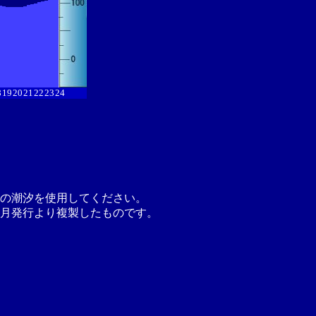
8
19
20
21
22
23
24
の潮汐を使用してください。
月発行より複製したものです。