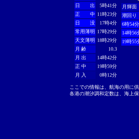
日 出
5時41分
月輝面
正 中
11時23分
潮回り
日 没
17時4分
6時54
常用薄明
17時29分
14時56
天文薄明
18時29分
19時55
月 齢
10.3
月 出
14時42分
正 中
19時59分
月 入
0時12分
ここでの情報は、航海の用に
各港の潮汐調和定数は、海上保