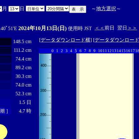
月
日
～
地方選択
～
2024年10月13日(日)
＜＜
前日
翌日
＞＞
140ﾟ51'E
使用時 JST
[
データダウンロード横
] [
データダウンロー
148.5 cm
111.2 cm
0
1
2
3
4
5
6
7
8
9
10
11
12
13
14
15
16
17
1
74.4 cm
89.2 cm
30.3 cm
74.0 cm
52.3 cm
1.5 日
潮 ］
4.7 時