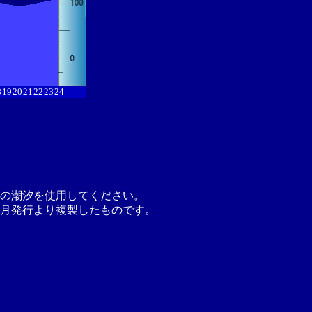
8
19
20
21
22
23
24
の潮汐を使用してください。
月発行より複製したものです。