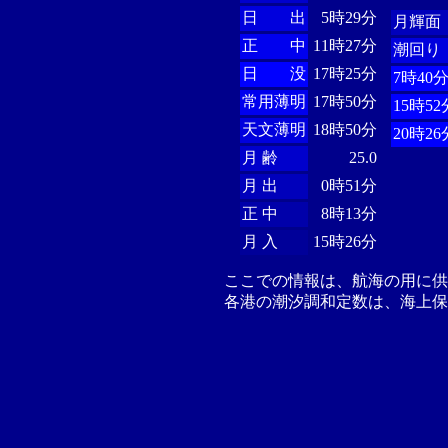
日 出
5時29分
月輝面
正 中
11時27分
潮回り
日 没
17時25分
7時40
常用薄明
17時50分
15時52
天文薄明
18時50分
20時26
月 齢
25.0
月 出
0時51分
正 中
8時13分
月 入
15時26分
ここでの情報は、航海の用に
各港の潮汐調和定数は、海上保