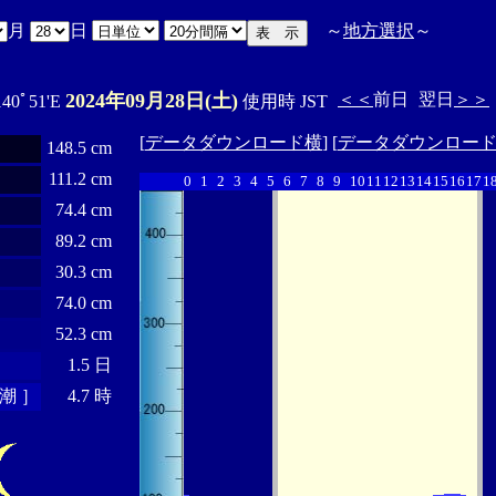
月
日
～
地方選択
～
2024年09月28日(土)
＜＜
前日
翌日
＞＞
140ﾟ51'E
使用時 JST
[
データダウンロード横
] [
データダウンロー
148.5 cm
111.2 cm
0
1
2
3
4
5
6
7
8
9
10
11
12
13
14
15
16
17
1
74.4 cm
89.2 cm
30.3 cm
74.0 cm
52.3 cm
1.5 日
潮 ］
4.7 時