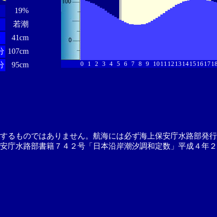
19%
若潮
分
41cm
分
107cm
0
1
2
3
4
5
6
7
8
9
10
11
12
13
14
15
16
17
1
分
95cm
供するものではありません。航海には必ず海上保安庁水路部発行
安庁水路部書籍７４２号「日本沿岸潮汐調和定数」平成４年２