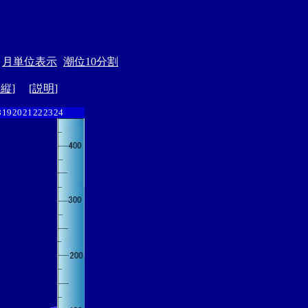
月単位表示
潮位10分割
ド縦
] [
説明
]
8
19
20
21
22
23
24