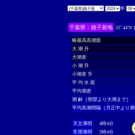
年
千葉県：銚子新地
35ﾟ44'N 
略最高高潮面
大 潮 升
大潮差
小 潮 升
小潮差 升
平 均 水 面
平均潮差
潮 齢［朔望より大潮まで］
平均高潮間隔［月正中より満
天文薄明
4時4分
常用薄明
5時4分