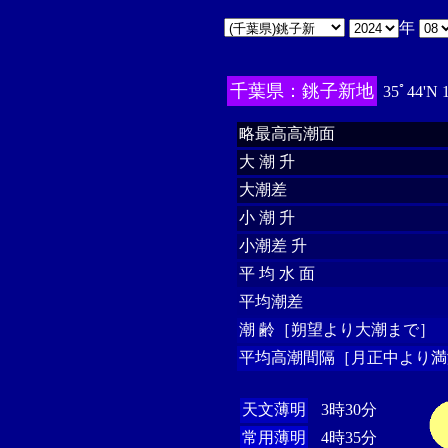
年
千葉県：銚子新地
35ﾟ44'N 
略最高高潮面
大 潮 升
大潮差
小 潮 升
小潮差 升
平 均 水 面
平均潮差
潮 齢［朔望より大潮まで］
平均高潮間隔［月正中より満
天文薄明
3時30分
常用薄明
4時35分