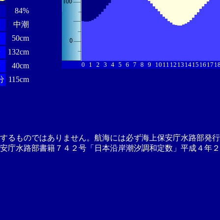
84%
中潮
分
50cm
分
132cm
0
1
2
3
4
5
6
7
8
9
10
11
12
13
14
15
16
17
1
分
40cm
分
115cm
供するものではありません。航海には必ず海上保安庁水路部発行
安庁水路部書籍７４２号「日本沿岸潮汐調和定数」平成４年２