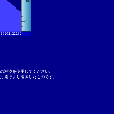
8
19
20
21
22
23
24
の潮汐を使用してください。
月発行より複製したものです。