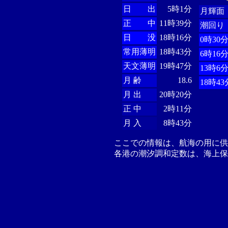
日 出
5時1分
月輝面
正 中
11時39分
潮回り
日 没
18時16分
0時30
常用薄明
18時43分
6時16
天文薄明
19時47分
13時6
月 齢
18.6
18時43
月 出
20時20分
正 中
2時11分
月 入
8時43分
ここでの情報は、航海の用に
各港の潮汐調和定数は、海上保