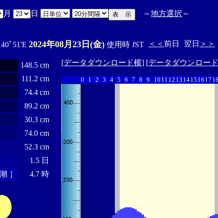
月
日
～
地方選択
～
2024年08月23日(金)
＜＜
前日
翌日
＞＞
140ﾟ51'E
使用時 JST
[
データダウンロード横
] [
データダウンロー
148.5 cm
111.2 cm
0
1
2
3
4
5
6
7
8
9
10
11
12
13
14
15
16
17
1
74.4 cm
89.2 cm
30.3 cm
74.0 cm
52.3 cm
1.5 日
潮 ］
4.7 時