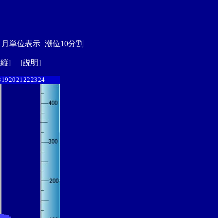
月単位表示
潮位10分割
ド縦
] [
説明
]
8
19
20
21
22
23
24