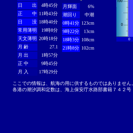
日 出
4時45分
月輝面
6%
正 中
11時43分
潮回り
中潮
日 没
18時40分
0時41分
123cm
常用薄明
19時8分
9時22分
13cm
天文薄明
20時18分
0
18時3分
108cm
月 齢
27.1
21時8分
102cm
月 出
1時57分
正 中
9時45分
月 入
17時29分
ここでの情報は、航海の用に供するものではありません
各港の潮汐調和定数は、海上保安庁水路部書籍７４２号