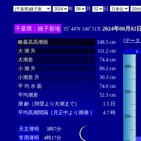
年
月
日
千葉県：銚子新地
2024年08月02日
35ﾟ44'N 140ﾟ51'E
[
データ
略最高高潮面
148.5 cm
大 潮 升
111.2 cm
0
大潮差
74.4 cm
小 潮 升
89.2 cm
小潮差 升
30.3 cm
平 均 水 面
74.0 cm
平均潮差
52.3 cm
潮 齢［朔望より大潮まで］
1.5 日
平均高潮間隔［月正中より満潮 ］
4.7 時
天文薄明
3時7分
常用薄明
4時17分