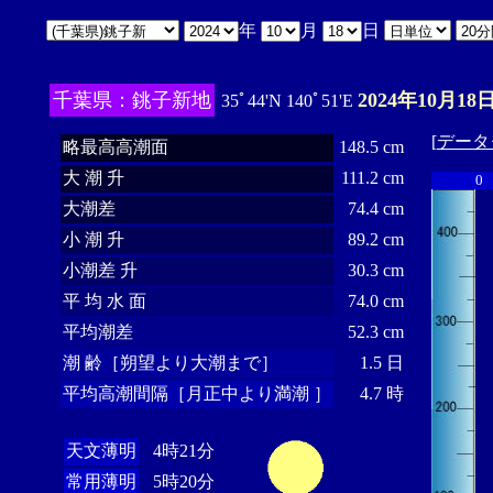
年
月
日
千葉県：銚子新地
2024年10月18日
35ﾟ44'N 140ﾟ51'E
[
データ
略最高高潮面
148.5 cm
大 潮 升
111.2 cm
0
大潮差
74.4 cm
小 潮 升
89.2 cm
小潮差 升
30.3 cm
平 均 水 面
74.0 cm
平均潮差
52.3 cm
潮 齢［朔望より大潮まで］
1.5 日
平均高潮間隔［月正中より満潮 ］
4.7 時
天文薄明
4時21分
常用薄明
5時20分