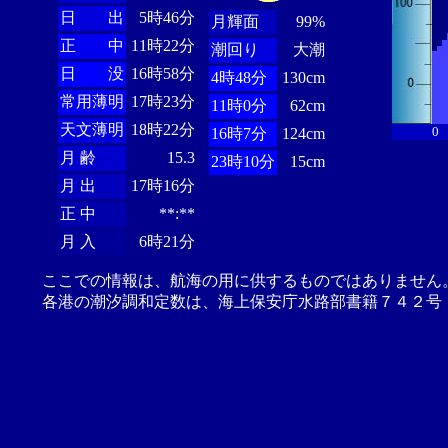
日 出
5時46分
月輝面
99%
正 中
11時22分
潮回り
大潮
日 没
16時58分
4時48分
130cm
常用薄明
17時23分
11時0分
62cm
天文薄明
18時22分
0
16時7分
124cm
月 齢
15.3
23時10分
15cm
月 出
17時16分
正 中
**:**
月 入
6時21分
ここでの情報は、航海の用に供するものではありません
各港の潮汐調和定数は、海上保安庁水路部書籍７４２号