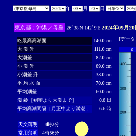
年
月
日
東京都：沖港／母島
2024年09月20
26ﾟ38'N 142ﾟ9'E
[
データ
略最高高潮面
140.0 cm
大 潮 升
111.0 cm
0
大潮差
82.0 cm
小 潮 升
89.0 cm
小潮差 升
38.0 cm
平 均 水 面
70.0 cm
平均潮差
60.0 cm
潮 齢［朔望より大潮まで］
0.8 日
平均高潮間隔［月正中より満潮 ］
6.6 時
天文薄明
4時2分
常用薄明
4時56分