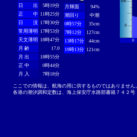
日 出
5時19分
月輝面
94%
正 中
11時25分
潮回り
中潮
日 没
17時30分
0時57分
35cm
常用薄明
17時53分
7時12分
127cm
天文薄明
18時47分
0
13時17分
44cm
月 齢
17.0
19時13分
121cm
月 出
18時55分
正 中
0時44分
月 入
7時18分
ここでの情報は、航海の用に供するものではありません
各港の潮汐調和定数は、海上保安庁水路部書籍７４２号