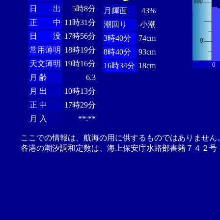
日 出
5時8分
月輝面
43%
正 中
11時31分
潮回り
小潮
日 没
17時56分
3時40分
74cm
常用薄明
18時19分
8時40分
93cm
天文薄明
19時16分
0
16時34分
18cm
月 齢
6.3
月 出
10時13分
正 中
17時29分
月 入
**:**
ここでの情報は、航海の用に供するものではありません
各港の潮汐調和定数は、海上保安庁水路部書籍７４２号