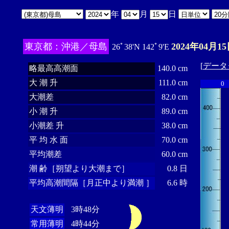
年
月
日
東京都：沖港／母島
2024年04月15
26ﾟ38'N 142ﾟ9'E
[
データ
略最高高潮面
140.0 cm
大 潮 升
111.0 cm
0
大潮差
82.0 cm
小 潮 升
89.0 cm
小潮差 升
38.0 cm
平 均 水 面
70.0 cm
平均潮差
60.0 cm
潮 齢［朔望より大潮まで］
0.8 日
平均高潮間隔［月正中より満潮 ］
6.6 時
天文薄明
3時48分
常用薄明
4時44分