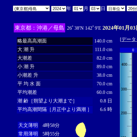
年
月
日
東京都：沖港／母島
2024年01月03
26ﾟ38'N 142ﾟ9'E
[
データ
略最高高潮面
140.0 cm
大 潮 升
111.0 cm
0
大潮差
82.0 cm
小 潮 升
89.0 cm
小潮差 升
38.0 cm
平 均 水 面
70.0 cm
平均潮差
60.0 cm
潮 齢［朔望より大潮まで］
0.8 日
平均高潮間隔［月正中より満潮 ］
6.6 時
天文薄明
4時58分
常用薄明
5時55分