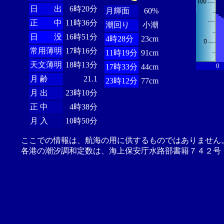
日 出
6時20分
月輝面
60%
正 中
11時36分
潮回り
小潮
日 没
16時51分
4時28分
23cm
常用薄明
17時16分
11時19分
91cm
天文薄明
18時13分
0
17時33分
44cm
月 齢
21.1
23時12分
77cm
月 出
23時10分
正 中
4時38分
月 入
10時50分
ここでの情報は、航海の用に供するものではありません
各港の潮汐調和定数は、海上保安庁水路部書籍７４２号