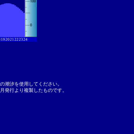
8
19
20
21
22
23
24
の潮汐を使用してください。
月発行より複製したものです。