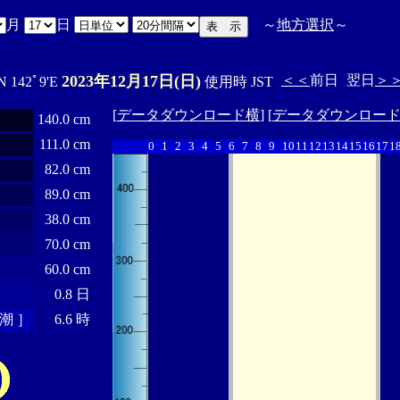
月
日
～
地方選択
～
2023年12月17日(日)
＜＜
前日
翌日
＞
N 142ﾟ9'E
使用時 JST
[
データダウンロード横
] [
データダウンロー
140.0 cm
111.0 cm
0
1
2
3
4
5
6
7
8
9
10
11
12
13
14
15
16
17
1
82.0 cm
89.0 cm
38.0 cm
70.0 cm
60.0 cm
0.8 日
潮 ］
6.6 時