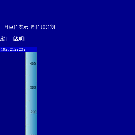
＞
月単位表示
潮位10分割
ド縦
] [
説明
]
8
19
20
21
22
23
24