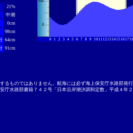
21%
中潮
分
0cm
分
98cm
0
1
2
3
4
5
6
7
8
9
10
11
12
13
14
15
16
17
1
分
64cm
分
91cm
供するものではありません。航海には必ず海上保安庁水路部発行
安庁水路部書籍７４２号「日本沿岸潮汐調和定数」平成４年２