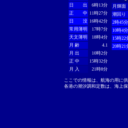
日 出
6時13分
月輝面
正 中
11時27分
潮回り
日 没
16時42分
2時45
常用薄明
17時7分
10時4
天文薄明
18時4分
15時22
月 齢
4.1
20時21
月 出
10時2分
正 中
15時32分
月 入
21時8分
ここでの情報は、航海の用に
各港の潮汐調和定数は、海上保