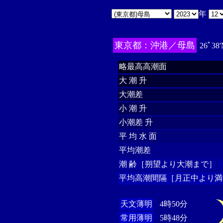
年
東京都：沖港／母島
26ﾟ38'
略最高高潮面
大 潮 升
大潮差
小 潮 升
小潮差 升
平 均 水 面
平均潮差
潮 齢［朔望より大潮まで］
平均高潮間隔［月正中より満
天文薄明
4時50分
常用薄明
5時48分