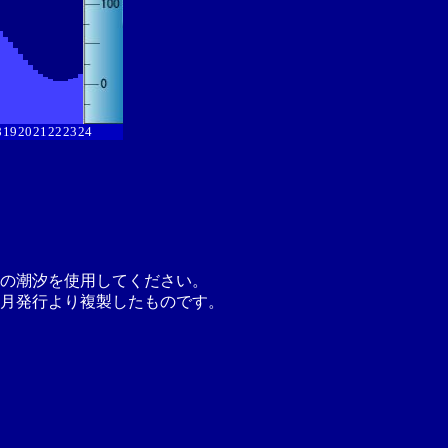
8
19
20
21
22
23
24
の潮汐を使用してください。
月発行より複製したものです。