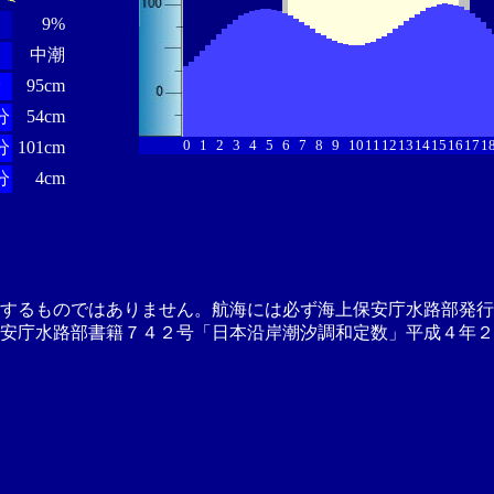
9%
中潮
分
95cm
分
54cm
0
1
2
3
4
5
6
7
8
9
10
11
12
13
14
15
16
17
1
分
101cm
分
4cm
供するものではありません。航海には必ず海上保安庁水路部発行
安庁水路部書籍７４２号「日本沿岸潮汐調和定数」平成４年２