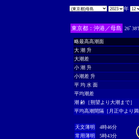
年
東京都：沖港／母島
26ﾟ38'
略最高高潮面
大 潮 升
大潮差
小 潮 升
小潮差 升
平 均 水 面
平均潮差
潮 齢［朔望より大潮まで］
平均高潮間隔［月正中より満
天文薄明
4時46分
常用薄明
5時43分