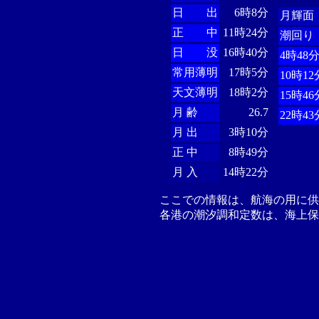
日 出
6時8分
月輝面
正 中
11時24分
潮回り
日 没
16時40分
4時48
常用薄明
17時5分
10時12
天文薄明
18時2分
15時46
月 齢
26.7
22時43
月 出
3時10分
正 中
8時49分
月 入
14時22分
ここでの情報は、航海の用に
各港の潮汐調和定数は、海上保