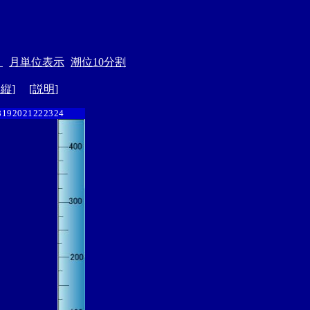
＞
月単位表示
潮位10分割
ド縦
] [
説明
]
8
19
20
21
22
23
24