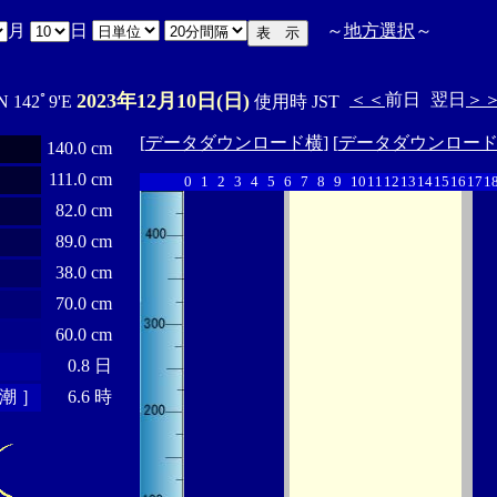
月
日
～
地方選択
～
2023年12月10日(日)
＜＜
前日
翌日
＞
N 142ﾟ9'E
使用時 JST
[
データダウンロード横
] [
データダウンロー
140.0 cm
111.0 cm
0
1
2
3
4
5
6
7
8
9
10
11
12
13
14
15
16
17
1
82.0 cm
89.0 cm
38.0 cm
70.0 cm
60.0 cm
0.8 日
潮 ］
6.6 時