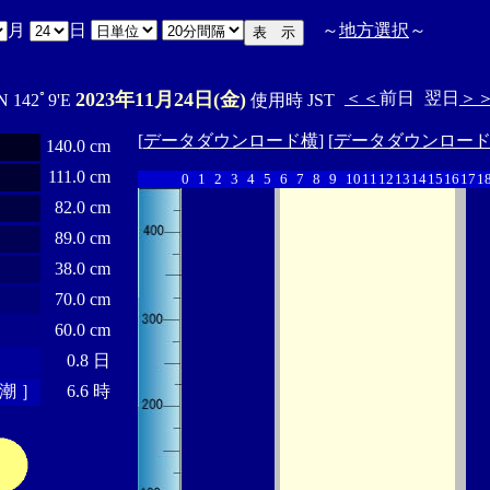
月
日
～
地方選択
～
2023年11月24日(金)
＜＜
前日
翌日
＞
N 142ﾟ9'E
使用時 JST
[
データダウンロード横
] [
データダウンロー
140.0 cm
111.0 cm
0
1
2
3
4
5
6
7
8
9
10
11
12
13
14
15
16
17
1
82.0 cm
89.0 cm
38.0 cm
70.0 cm
60.0 cm
0.8 日
潮 ］
6.6 時