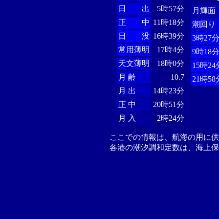
日 出
5時57分
月輝面
正 中
11時18分
潮回り
日 没
16時39分
3時27
常用薄明
17時4分
9時18
天文薄明
18時0分
15時24
月 齢
10.7
21時58
月 出
14時23分
正 中
20時51分
月 入
2時24分
ここでの情報は、航海の用に
各港の潮汐調和定数は、海上保