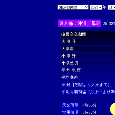
年
東京都：沖港／母島
26ﾟ38'
略最高高潮面
大 潮 升
大潮差
小 潮 升
小潮差 升
平 均 水 面
平均潮差
潮 齢［朔望より大潮まで］
平均高潮間隔［月正中より満
天文薄明
4時36分
常用薄明
5時32分