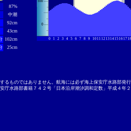
87%
中潮
分
92cm
分
43cm
0
1
2
3
4
5
6
7
8
9
10
11
12
13
14
15
16
17
1
分
102cm
分
25cm
供するものではありません。航海には必ず海上保安庁水路部発行
安庁水路部書籍７４２号「日本沿岸潮汐調和定数」平成４年２