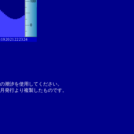
8
19
20
21
22
23
24
の潮汐を使用してください。
月発行より複製したものです。