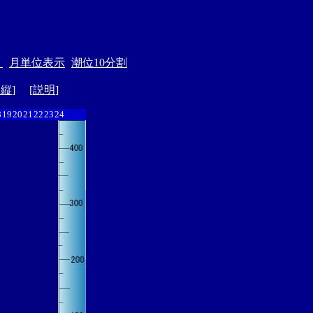
＞
月単位表示
潮位10分割
ド縦
] [
説明
]
8
19
20
21
22
23
24