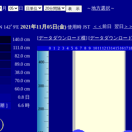
月
日
～
地方選択
～
2021年11月05日(金)
＜＜
前日
翌日
＞
N 142ﾟ9'E
使用時 JST
[
データダウンロード横
] [
データダウンロー
140.0 cm
111.0 cm
0
1
2
3
4
5
6
7
8
9
10
11
12
13
14
15
16
17
1
82.0 cm
89.0 cm
38.0 cm
70.0 cm
60.0 cm
0.8 日
潮 ］
6.6 時