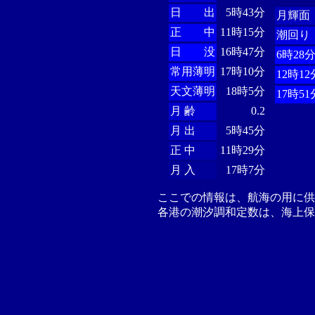
日 出
5時43分
月輝面
正 中
11時15分
潮回り
日 没
16時47分
6時28
常用薄明
17時10分
12時12
天文薄明
18時5分
17時51
月 齢
0.2
月 出
5時45分
正 中
11時29分
月 入
17時7分
ここでの情報は、航海の用に
各港の潮汐調和定数は、海上保