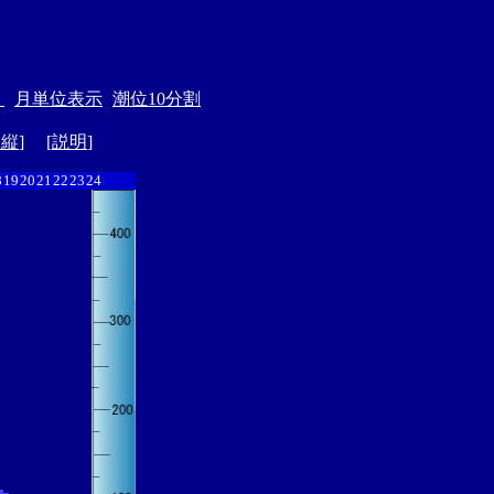
＞
月単位表示
潮位10分割
ド縦
] [
説明
]
8
19
20
21
22
23
24