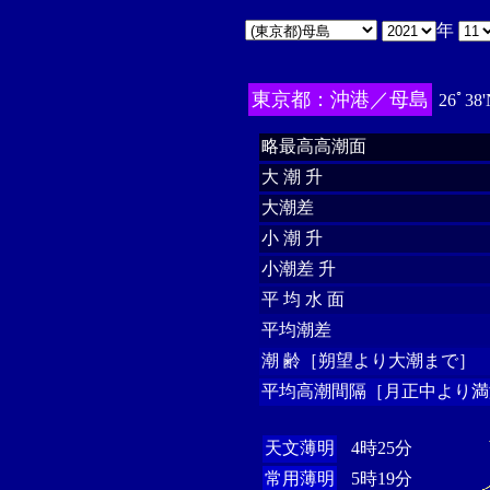
年
東京都：沖港／母島
26ﾟ38'
略最高高潮面
大 潮 升
大潮差
小 潮 升
小潮差 升
平 均 水 面
平均潮差
潮 齢［朔望より大潮まで］
平均高潮間隔［月正中より満
天文薄明
4時25分
常用薄明
5時19分