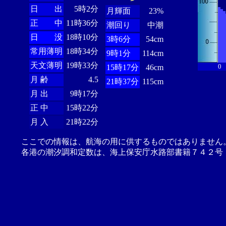
日 出
5時2分
月輝面
23%
正 中
11時36分
潮回り
中潮
日 没
18時10分
3時6分
54cm
常用薄明
18時34分
9時1分
114cm
天文薄明
19時33分
0
15時17分
46cm
月 齢
4.5
21時37分
115cm
月 出
9時17分
正 中
15時22分
月 入
21時22分
ここでの情報は、航海の用に供するものではありません
各港の潮汐調和定数は、海上保安庁水路部書籍７４２号