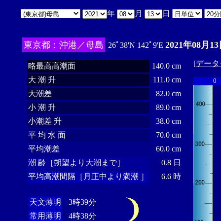
年
月
日
東京都：沖港／母島
2021年08月13
26ﾟ38'N 142ﾟ9'E
[
データ
略最高高潮面
140.0 cm
大 潮 升
111.0 cm
0
大潮差
82.0 cm
小 潮 升
89.0 cm
小潮差 升
38.0 cm
平 均 水 面
70.0 cm
平均潮差
60.0 cm
潮 齢［朔望より大潮まで］
0.8 日
平均高潮間隔［月正中より満潮 ］
6.6 時
天文薄明
3時39分
常用薄明
4時38分