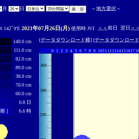
月
日
～
地方選択
～
2021年07月26日(月)
＜＜
前日
翌日
＞
N 142ﾟ9'E
使用時 JST
[
データダウンロード横
] [
データダウンロー
140.0 cm
111.0 cm
0
1
2
3
4
5
6
7
8
9
10
11
12
13
14
15
16
17
1
82.0 cm
89.0 cm
38.0 cm
70.0 cm
60.0 cm
0.8 日
潮 ］
6.6 時