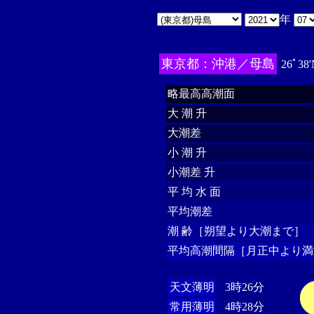
年
東京都：沖港／母島
26ﾟ38'
略最高高潮面
大 潮 升
大潮差
小 潮 升
小潮差 升
平 均 水 面
平均潮差
潮 齢［朔望より大潮まで］
平均高潮間隔［月正中より満
天文薄明
3時26分
常用薄明
4時28分