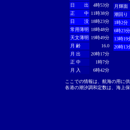
日 出
4時53分
月輝面
正 中
11時38分
潮回り
日 没
18時23分
1時2分
常用薄明
18時48分
6時23
天文薄明
19時49分
13時19
月 齢
16.0
20時13
月 出
20時17分
正 中
1時7分
月 入
6時42分
ここでの情報は、航海の用に
各港の潮汐調和定数は、海上保