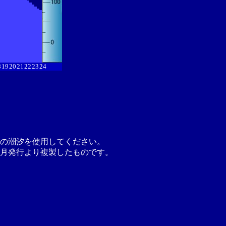
8
19
20
21
22
23
24
の潮汐を使用してください。
月発行より複製したものです。