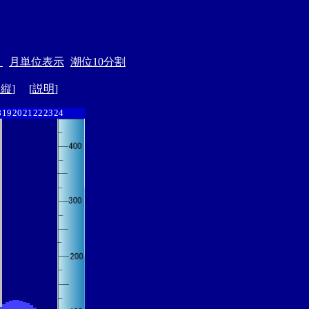
＞
月単位表示
潮位10分割
ド縦
] [
説明
]
8
19
20
21
22
23
24