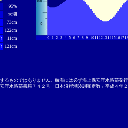
95%
大潮
73cm
分
122cm
0
1
2
3
4
5
6
7
8
9
10
11
12
13
14
15
16
17
1
分
11cm
分
121cm
供するものではありません。航海には必ず海上保安庁水路部発行
安庁水路部書籍７４２号「日本沿岸潮汐調和定数」平成４年２