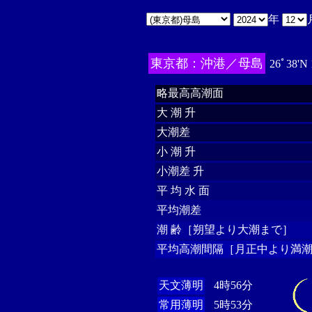
年
東京都：沖港／母島
26ﾟ38'N
略最高高潮面
大 潮 升
大潮差
小 潮 升
小潮差 升
平 均 水 面
平均潮差
潮 齢［朔望より大潮まで］
平均高潮間隔［月正中より満潮
天文薄明
4時56分
常用薄明
5時53分