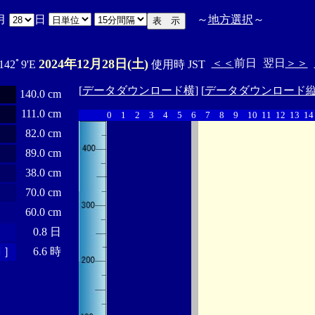
月
日
～
地方選択
～
2024年12月28日(土)
＜＜
前日
翌日
＞＞
 142ﾟ9'E
使用時 JST
[
データダウンロード横
] [
データダウンロード
140.0 cm
111.0 cm
0
1
2
3
4
5
6
7
8
9
10
11
12
13
14
82.0 cm
89.0 cm
38.0 cm
70.0 cm
60.0 cm
0.8 日
 ］
6.6 時