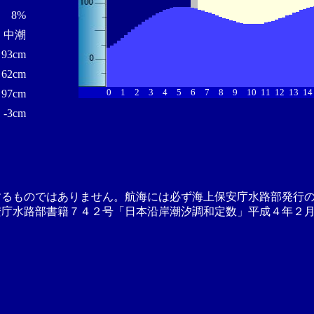
8%
中潮
93cm
62cm
0
1
2
3
4
5
6
7
8
9
10
11
12
13
14
97cm
-3cm
するものではありません。航海には必ず海上保安庁水路部発行
安庁水路部書籍７４２号「日本沿岸潮汐調和定数」平成４年２