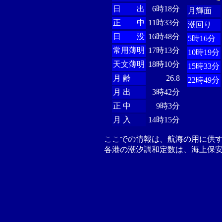
日 出
6時18分
月輝面
正 中
11時33分
潮回り
日 没
16時48分
5時16分
常用薄明
17時13分
10時19分
天文薄明
18時10分
15時33分
月 齢
26.8
22時49分
月 出
3時42分
正 中
9時3分
月 入
14時15分
ここでの情報は、航海の用に供
各港の潮汐調和定数は、海上保