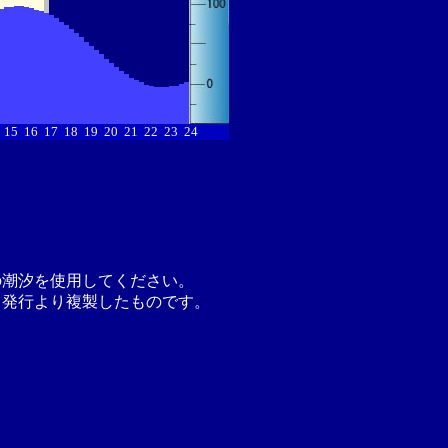
15
16
17
18
19
20
21
22
23
24
の潮汐を使用してください。
月発行より複製したものです。