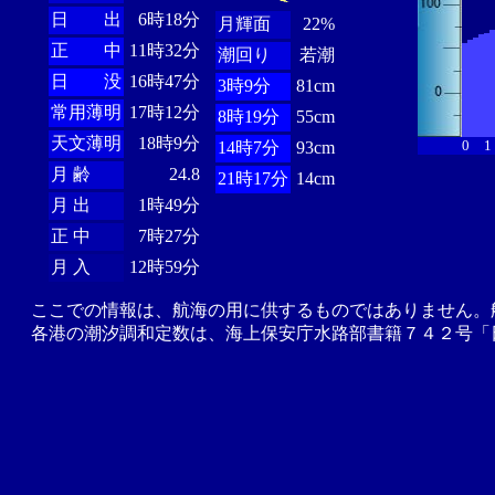
日 出
6時18分
月輝面
22%
正 中
11時32分
潮回り
若潮
日 没
16時47分
3時9分
81cm
常用薄明
17時12分
8時19分
55cm
天文薄明
18時9分
0
1
14時7分
93cm
月 齢
24.8
21時17分
14cm
月 出
1時49分
正 中
7時27分
月 入
12時59分
ここでの情報は、航海の用に供するものではありません。
各港の潮汐調和定数は、海上保安庁水路部書籍７４２号「