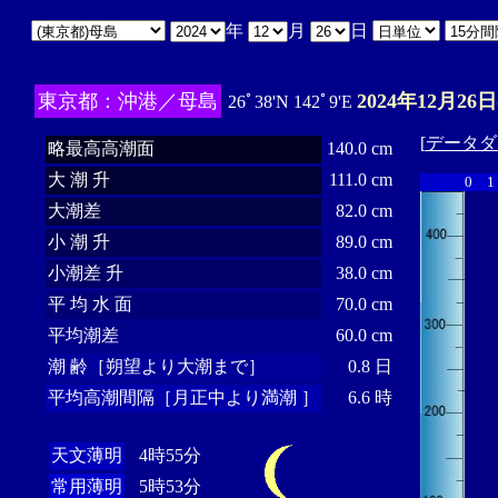
年
月
日
東京都：沖港／母島
2024年12月26日
26ﾟ38'N 142ﾟ9'E
[
データダ
略最高高潮面
140.0 cm
大 潮 升
111.0 cm
0
1
大潮差
82.0 cm
小 潮 升
89.0 cm
小潮差 升
38.0 cm
平 均 水 面
70.0 cm
平均潮差
60.0 cm
潮 齢［朔望より大潮まで］
0.8 日
平均高潮間隔［月正中より満潮 ］
6.6 時
天文薄明
4時55分
常用薄明
5時53分