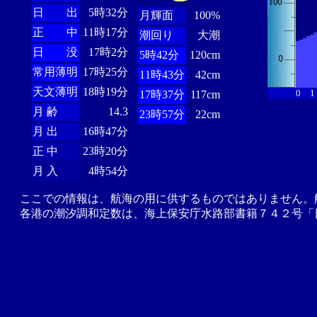
日 出
5時32分
月輝面
100%
正 中
11時17分
潮回り
大潮
日 没
17時2分
5時42分
120cm
常用薄明
17時25分
11時43分
42cm
天文薄明
18時19分
0
1
17時37分
117cm
月 齢
14.3
23時57分
22cm
月 出
16時47分
正 中
23時20分
月 入
4時54分
ここでの情報は、航海の用に供するものではありません。
各港の潮汐調和定数は、海上保安庁水路部書籍７４２号「