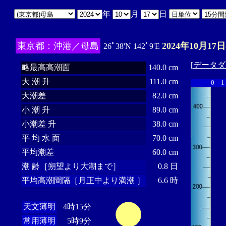
年
月
日
東京都：沖港／母島
2024年10月17日
26ﾟ38'N 142ﾟ9'E
[
データダ
略最高高潮面
140.0 cm
大 潮 升
111.0 cm
0
1
大潮差
82.0 cm
小 潮 升
89.0 cm
小潮差 升
38.0 cm
平 均 水 面
70.0 cm
平均潮差
60.0 cm
潮 齢［朔望より大潮まで］
0.8 日
平均高潮間隔［月正中より満潮 ］
6.6 時
天文薄明
4時15分
常用薄明
5時9分