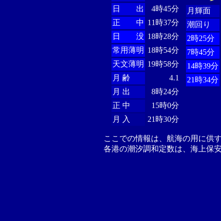
日 出
4時45分
月輝面
正 中
11時37分
潮回り
日 没
18時28分
2時25分
常用薄明
18時54分
7時45分
天文薄明
19時58分
14時39分
月 齢
4.1
21時34分
月 出
8時24分
正 中
15時0分
月 入
21時30分
ここでの情報は、航海の用に供
各港の潮汐調和定数は、海上保