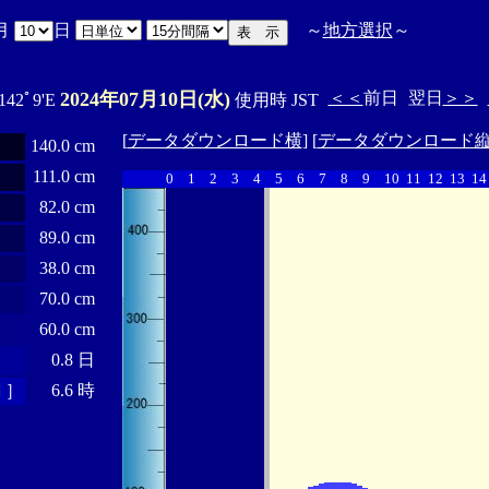
月
日
～
地方選択
～
2024年07月10日(水)
＜＜
前日
翌日
＞＞
 142ﾟ9'E
使用時 JST
[
データダウンロード横
] [
データダウンロード
140.0 cm
111.0 cm
0
1
2
3
4
5
6
7
8
9
10
11
12
13
14
82.0 cm
89.0 cm
38.0 cm
70.0 cm
60.0 cm
0.8 日
 ］
6.6 時