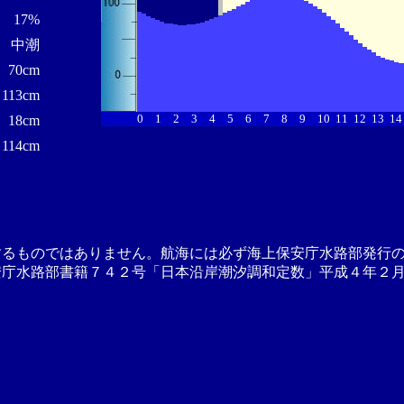
17%
中潮
70cm
113cm
0
1
2
3
4
5
6
7
8
9
10
11
12
13
14
18cm
114cm
するものではありません。航海には必ず海上保安庁水路部発行
安庁水路部書籍７４２号「日本沿岸潮汐調和定数」平成４年２