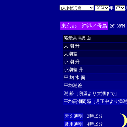
年
東京都：沖港／母島
26ﾟ38'N
略最高高潮面
大 潮 升
大潮差
小 潮 升
小潮差 升
平 均 水 面
平均潮差
潮 齢［朔望より大潮まで］
平均高潮間隔［月正中より満潮
天文薄明
3時15分
常用薄明
4時19分