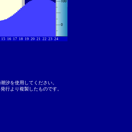
15
16
17
18
19
20
21
22
23
24
の潮汐を使用してください。
月発行より複製したものです。