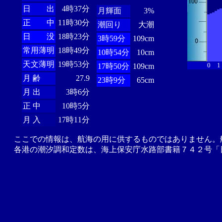
日 出
4時37分
月輝面
3%
正 中
11時30分
潮回り
大潮
日 没
18時23分
3時59分
109cm
常用薄明
18時49分
10時54分
10cm
天文薄明
19時53分
0
1
17時50分
109cm
月 齢
27.9
23時9分
65cm
月 出
3時6分
正 中
10時5分
月 入
17時11分
ここでの情報は、航海の用に供するものではありません。
各港の潮汐調和定数は、海上保安庁水路部書籍７４２号「