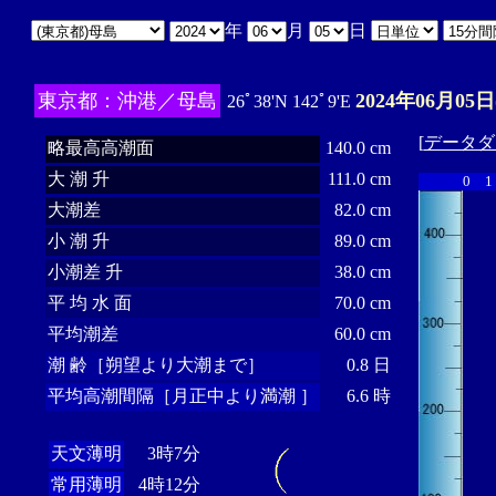
年
月
日
東京都：沖港／母島
2024年06月05日
26ﾟ38'N 142ﾟ9'E
[
データダ
略最高高潮面
140.0 cm
大 潮 升
111.0 cm
0
1
大潮差
82.0 cm
小 潮 升
89.0 cm
小潮差 升
38.0 cm
平 均 水 面
70.0 cm
平均潮差
60.0 cm
潮 齢［朔望より大潮まで］
0.8 日
平均高潮間隔［月正中より満潮 ］
6.6 時
天文薄明
3時7分
常用薄明
4時12分