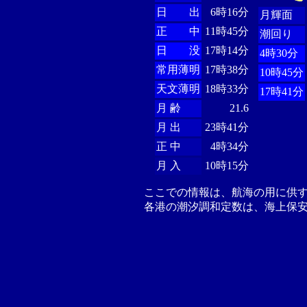
日 出
6時16分
月輝面
正 中
11時45分
潮回り
日 没
17時14分
4時30分
常用薄明
17時38分
10時45分
天文薄明
18時33分
17時41分
月 齢
21.6
月 出
23時41分
正 中
4時34分
月 入
10時15分
ここでの情報は、航海の用に供
各港の潮汐調和定数は、海上保