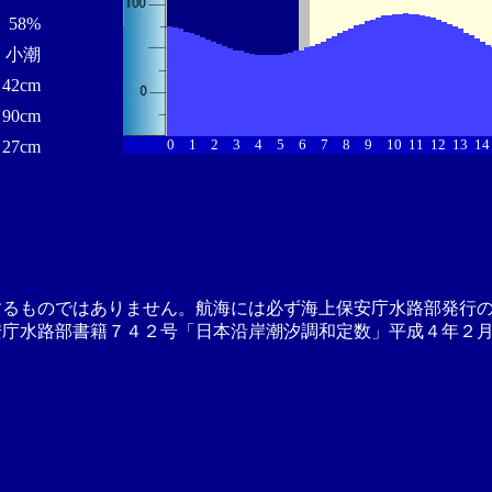
58%
小潮
42cm
90cm
0
1
2
3
4
5
6
7
8
9
10
11
12
13
14
27cm
するものではありません。航海には必ず海上保安庁水路部発行
安庁水路部書籍７４２号「日本沿岸潮汐調和定数」平成４年２