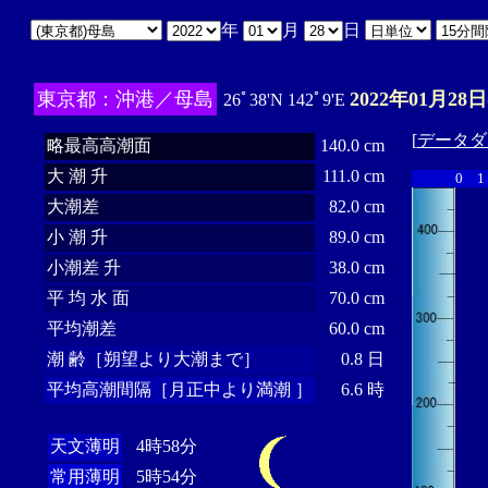
年
月
日
東京都：沖港／母島
2022年01月28日
26ﾟ38'N 142ﾟ9'E
[
データダ
略最高高潮面
140.0 cm
大 潮 升
111.0 cm
0
1
大潮差
82.0 cm
小 潮 升
89.0 cm
小潮差 升
38.0 cm
平 均 水 面
70.0 cm
平均潮差
60.0 cm
潮 齢［朔望より大潮まで］
0.8 日
平均高潮間隔［月正中より満潮 ］
6.6 時
天文薄明
4時58分
常用薄明
5時54分