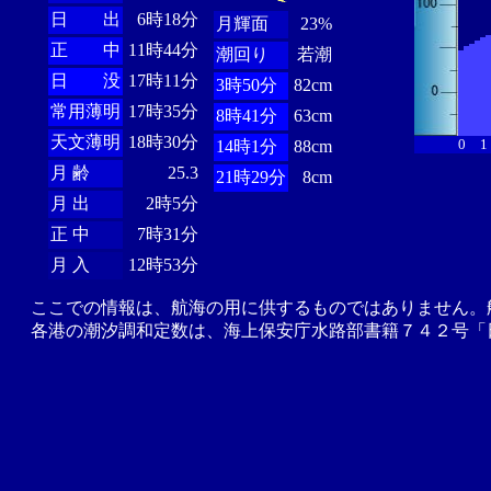
日 出
6時18分
月輝面
23%
正 中
11時44分
潮回り
若潮
日 没
17時11分
3時50分
82cm
常用薄明
17時35分
8時41分
63cm
天文薄明
18時30分
0
1
14時1分
88cm
月 齢
25.3
21時29分
8cm
月 出
2時5分
正 中
7時31分
月 入
12時53分
ここでの情報は、航海の用に供するものではありません。
各港の潮汐調和定数は、海上保安庁水路部書籍７４２号「