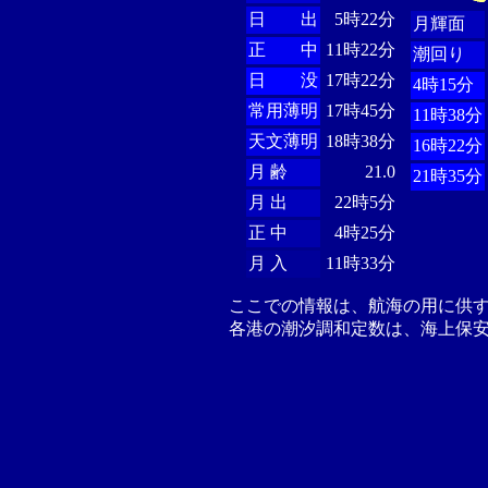
日 出
5時22分
月輝面
正 中
11時22分
潮回り
日 没
17時22分
4時15分
常用薄明
17時45分
11時38分
天文薄明
18時38分
16時22分
月 齢
21.0
21時35分
月 出
22時5分
正 中
4時25分
月 入
11時33分
ここでの情報は、航海の用に供
各港の潮汐調和定数は、海上保