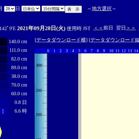
月
日
～
地方選択
～
2021年09月28日(火)
＜＜
前日
翌日
＞＞
 142ﾟ9'E
使用時 JST
[
データダウンロード横
] [
データダウンロード
140.0 cm
111.0 cm
0
1
2
3
4
5
6
7
8
9
10
11
12
13
14
82.0 cm
89.0 cm
38.0 cm
70.0 cm
60.0 cm
0.8 日
 ］
6.6 時