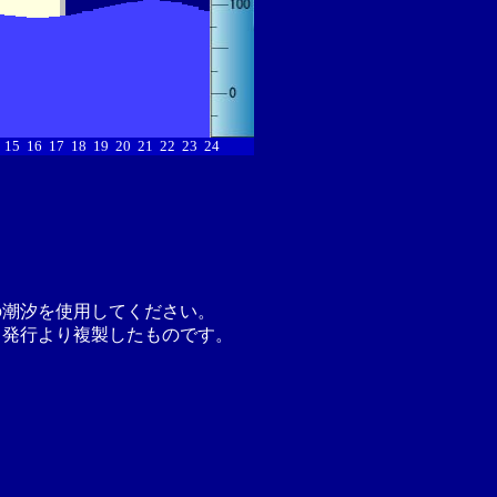
15
16
17
18
19
20
21
22
23
24
の潮汐を使用してください。
月発行より複製したものです。