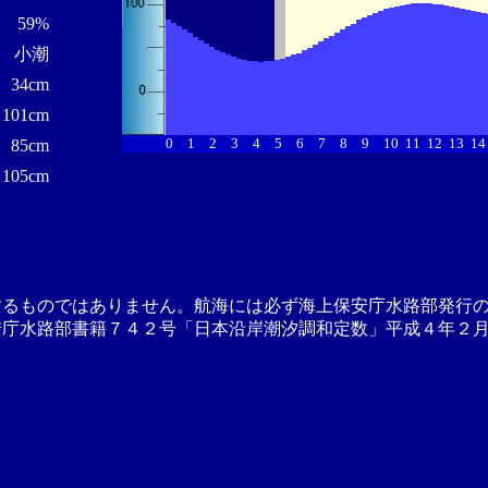
59%
小潮
34cm
101cm
0
1
2
3
4
5
6
7
8
9
10
11
12
13
14
85cm
105cm
するものではありません。航海には必ず海上保安庁水路部発行
安庁水路部書籍７４２号「日本沿岸潮汐調和定数」平成４年２