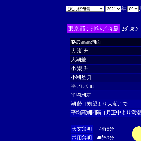
年
東京都：沖港／母島
26ﾟ38'N
略最高高潮面
大 潮 升
大潮差
小 潮 升
小潮差 升
平 均 水 面
平均潮差
潮 齢［朔望より大潮まで］
平均高潮間隔［月正中より満潮
天文薄明
4時5分
常用薄明
4時59分