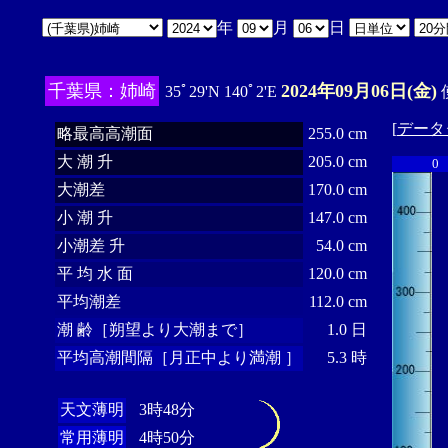
年
月
日
千葉県：姉崎
2024年09月06日(金)
35ﾟ29'N 140ﾟ2'E
[
データ
略最高高潮面
255.0 cm
大 潮 升
205.0 cm
0
大潮差
170.0 cm
小 潮 升
147.0 cm
小潮差 升
54.0 cm
平 均 水 面
120.0 cm
平均潮差
112.0 cm
潮 齢［朔望より大潮まで］
1.0 日
平均高潮間隔［月正中より満潮 ］
5.3 時
天文薄明
3時48分
常用薄明
4時50分