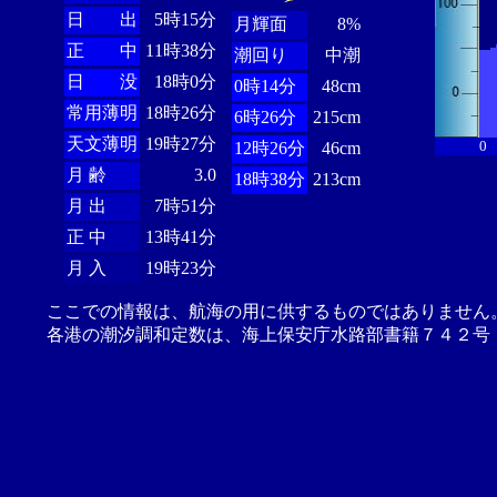
日 出
5時15分
月輝面
8%
正 中
11時38分
潮回り
中潮
日 没
18時0分
0時14分
48cm
常用薄明
18時26分
6時26分
215cm
天文薄明
19時27分
0
12時26分
46cm
月 齢
3.0
18時38分
213cm
月 出
7時51分
正 中
13時41分
月 入
19時23分
ここでの情報は、航海の用に供するものではありません
各港の潮汐調和定数は、海上保安庁水路部書籍７４２号