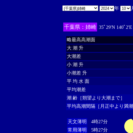
年
千葉県：姉崎
35ﾟ29'N 140ﾟ2'
略最高高潮面
大 潮 升
大潮差
小 潮 升
小潮差 升
平 均 水 面
平均潮差
潮 齢［朔望より大潮まで］
平均高潮間隔［月正中より満潮
天文薄明
4時27分
常用薄明
5時27分