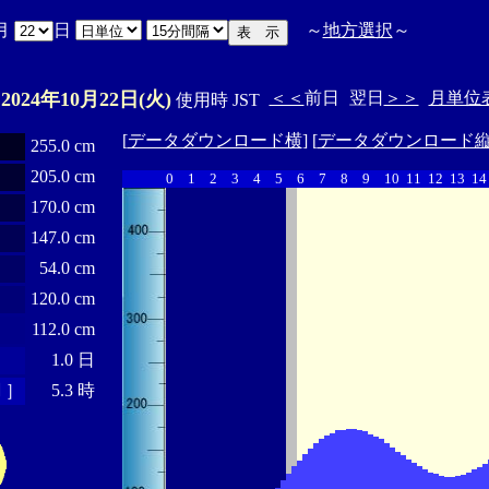
月
日
～
地方選択
～
2024年10月22日(火)
＜＜
前日
翌日
＞＞
月単位
E
使用時 JST
[
データダウンロード横
] [
データダウンロード
255.0 cm
205.0 cm
0
1
2
3
4
5
6
7
8
9
10
11
12
13
14
170.0 cm
147.0 cm
54.0 cm
120.0 cm
112.0 cm
1.0 日
 ］
5.3 時