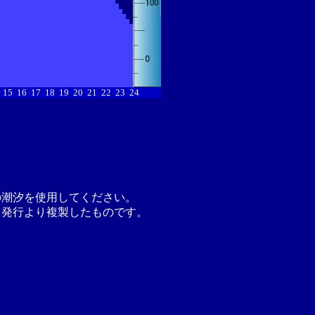
15
16
17
18
19
20
21
22
23
24
の潮汐を使用してください。
月発行より複製したものです。