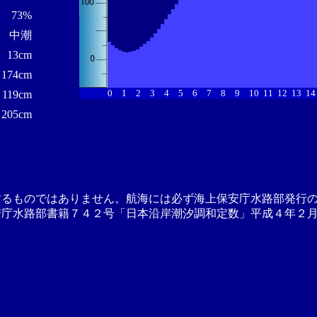
73%
中潮
13cm
174cm
0
1
2
3
4
5
6
7
8
9
10
11
12
13
14
119cm
205cm
するものではありません。航海には必ず海上保安庁水路部発行
安庁水路部書籍７４２号「日本沿岸潮汐調和定数」平成４年２