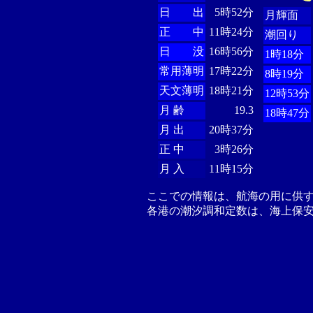
日 出
5時52分
月輝面
正 中
11時24分
潮回り
日 没
16時56分
1時18分
常用薄明
17時22分
8時19分
天文薄明
18時21分
12時53分
月 齢
19.3
18時47分
月 出
20時37分
正 中
3時26分
月 入
11時15分
ここでの情報は、航海の用に供
各港の潮汐調和定数は、海上保