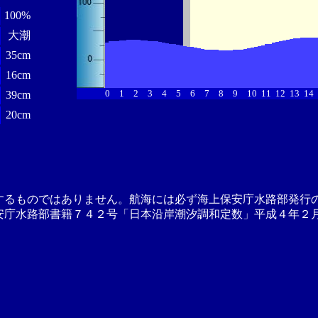
100%
大潮
35cm
16cm
0
1
2
3
4
5
6
7
8
9
10
11
12
13
14
39cm
20cm
するものではありません。航海には必ず海上保安庁水路部発行
安庁水路部書籍７４２号「日本沿岸潮汐調和定数」平成４年２