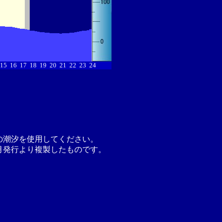
15
16
17
18
19
20
21
22
23
24
の潮汐を使用してください。
月発行より複製したものです。