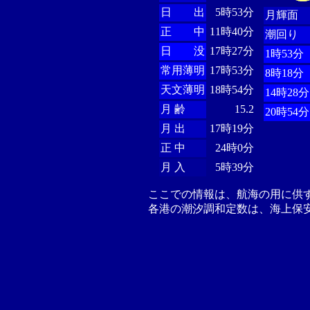
日 出
5時53分
月輝面
正 中
11時40分
潮回り
日 没
17時27分
1時53分
常用薄明
17時53分
8時18分
天文薄明
18時54分
14時28分
月 齢
15.2
20時54分
月 出
17時19分
正 中
24時0分
月 入
5時39分
ここでの情報は、航海の用に供
各港の潮汐調和定数は、海上保