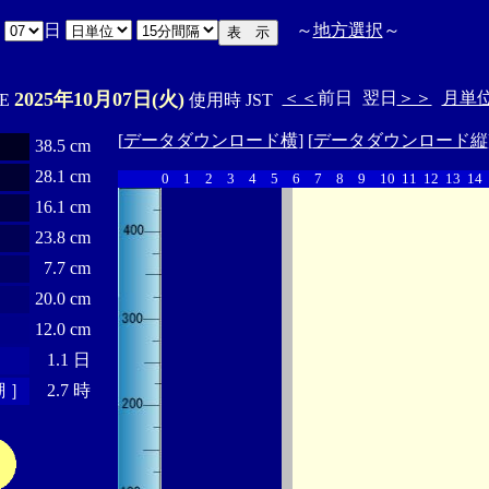
月
日
～
地方選択
～
2025年10月07日(火)
＜＜
前日
翌日
＞＞
月単
'E
使用時 JST
[
データダウンロード横
] [
データダウンロード縦
38.5 cm
28.1 cm
0
1
2
3
4
5
6
7
8
9
10
11
12
13
14
16.1 cm
23.8 cm
7.7 cm
20.0 cm
12.0 cm
1.1 日
 ］
2.7 時