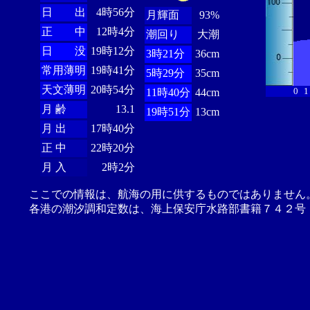
日 出
4時56分
月輝面
93%
正 中
12時4分
潮回り
大潮
日 没
19時12分
3時21分
36cm
常用薄明
19時41分
5時29分
35cm
天文薄明
20時54分
0
1
11時40分
44cm
月 齢
13.1
19時51分
13cm
月 出
17時40分
正 中
22時20分
月 入
2時2分
ここでの情報は、航海の用に供するものではありません
各港の潮汐調和定数は、海上保安庁水路部書籍７４２号