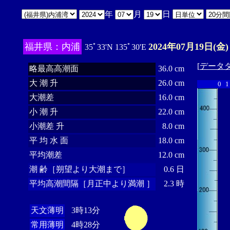
年
月
日
福井県：内浦
2024年07月19日(金)
35ﾟ33'N 135ﾟ30'E
[
データ
略最高高潮面
36.0 cm
大 潮 升
26.0 cm
0
1
大潮差
16.0 cm
小 潮 升
22.0 cm
小潮差 升
8.0 cm
平 均 水 面
18.0 cm
平均潮差
12.0 cm
潮 齢［朔望より大潮まで］
0.6 日
平均高潮間隔［月正中より満潮 ］
2.3 時
天文薄明
3時13分
常用薄明
4時28分